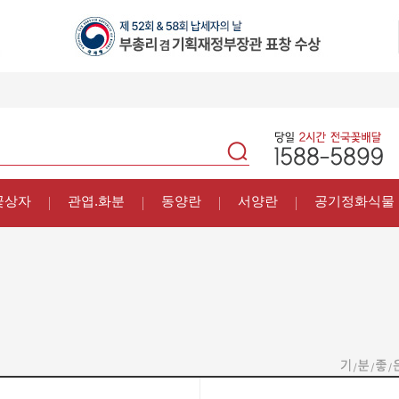
꽃상자
관엽.화분
동양란
서양란
공기정화식물