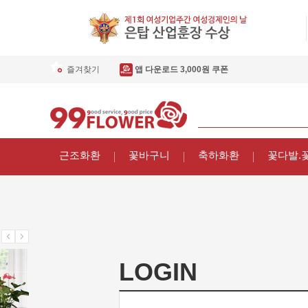
즐겨찾기
앱 다운로드 3,000원 쿠폰
근조화환
꽃바구니
축하화환
꽃다발.
LOGIN