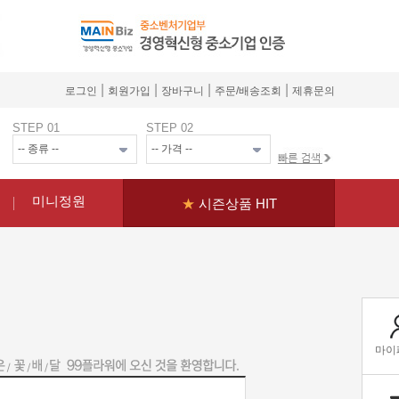
|
|
|
|
로그인
회원가입
장바구니
주문/배송조회
제휴문의
STEP 01
STEP 02
미니정원
★
시즌상품 HIT