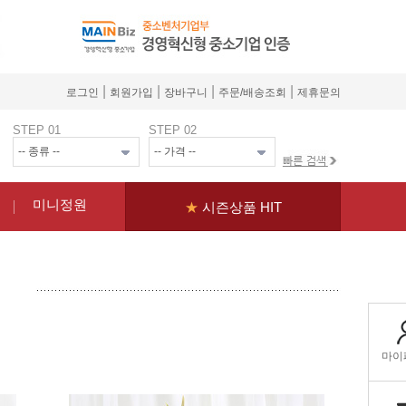
|
|
|
|
로그인
회원가입
장바구니
주문/배송조회
제휴문의
STEP 01
STEP 02
미니정원
★
시즌상품 HIT