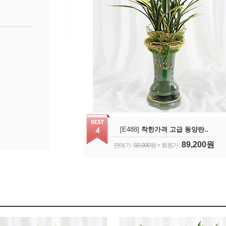
[E488]
착한가격 고급 동양란..
89,200원
판매가 :
92,000
원 > 회원가 :