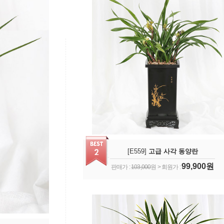
[E559]
고급 사각 동양란
99,900원
판매가 :
103,000
원 > 회원가 :