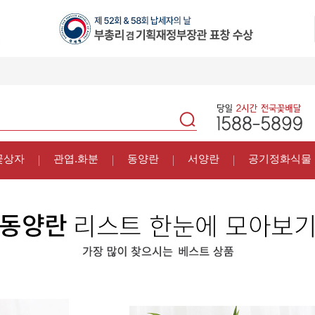
꽃상자
관엽.화분
동양란
서양란
공기정화식물