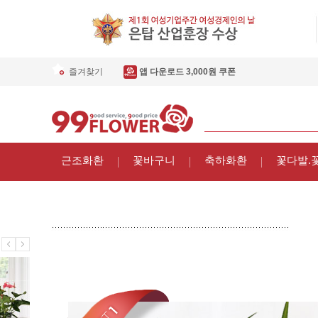
즐겨찾기
앱 다운로드 3,000원 쿠폰
근조화환
꽃바구니
축하화환
꽃다발.