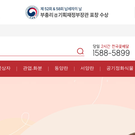
꽃상자
관엽.화분
동양란
서양란
공기정화식물