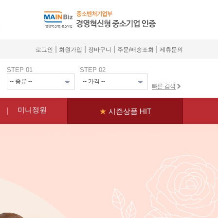
|
|
|
|
로그인
회원가입
장바구니
주문/배송조회
제휴문의
STEP 01
STEP 02
미니정원
★
시즌상품 HIT