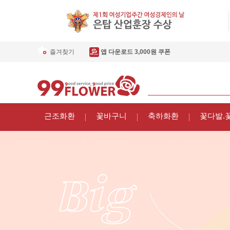
즐겨찾기
앱 다운로드 3,000원 쿠폰
근조화환
꽃바구니
축하화환
꽃다발.