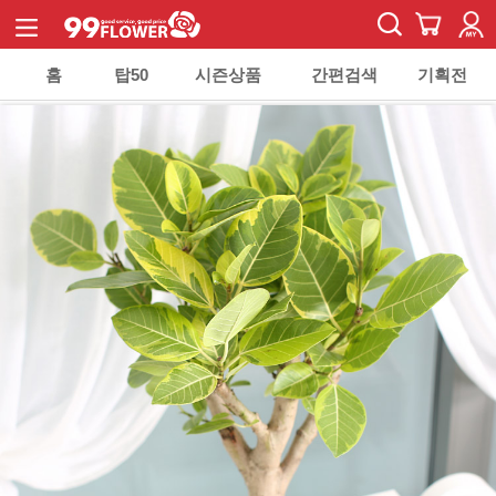
홈
탑50
시즌상품
간편검색
기획전