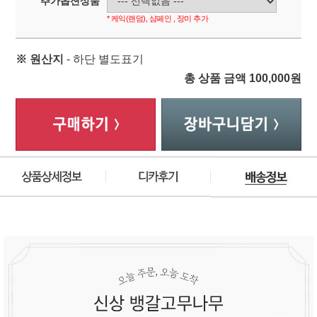
추가옵션상품
* 케익(랜덤), 샴페인 , 장미 추가
※ 원산지
- 하단 별도표기
총 상품 금액
100,000
원