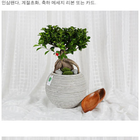
인삼팬다, 계절초화, 축하 메세지 리본 또는 카드.