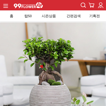
홈
탑50
시즌상품
간편검색
기획전