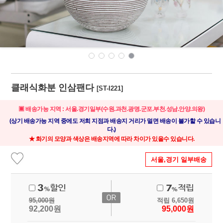
클래식화분 인삼팬다
[ST-I221]
▣ 배송가능 지역 : 서울.경기일부(수원.과천.광명.군포.부천.성남.안양.의왕)
(상기 배송가능 지역 중에도 저희 지점과 배송지 거리가 멀면 배송이 불가할 수 있습니
다.)
★ 화기의 모양과 색상은 배송지역에 따라 차이가 있을수 있습니다.
서울,경기 일부배송
95,000
원
적립
6,650
원
92,200
원
95,000
원