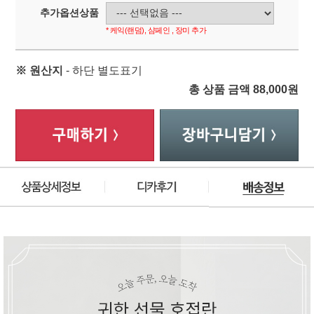
추가옵션상품
* 케익(랜덤), 샴페인 , 장미 추가
※ 원산지
- 하단 별도표기
총 상품 금액
88,000
원