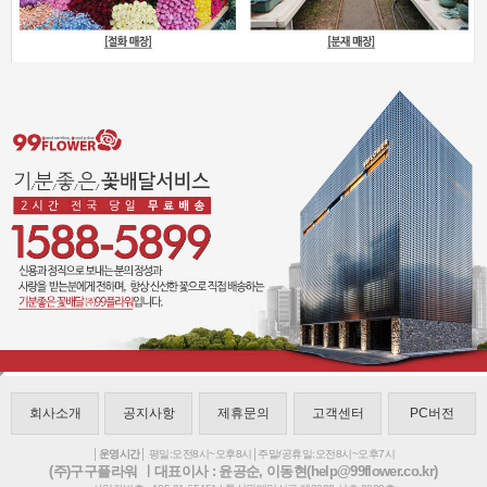
회사소개
공지사항
제휴문의
고객센터
PC버전
│운영시간│
평일:오전8시~오후8시│주말/공휴일:오전8시~오후7시
(주)구구플라워 ㅣ대표이사 : 윤공순, 이동현(help@99flower.co.kr)