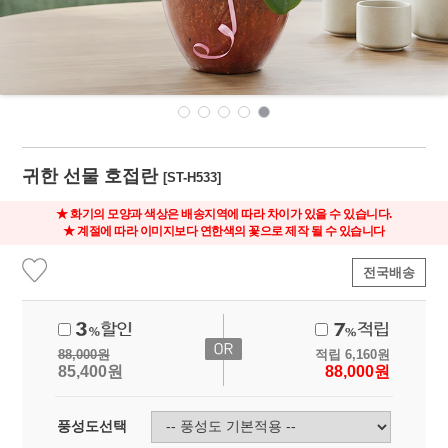
귀한 선물 호접란
[ST-H533]
★ 화기의 모양과 색상은 배송지역에 따라 차이가 있을 수 있습니다.
★ 계절에 따라 이미지보다 연한색의 꽃으로 제작 될 수 있습니다
전국배송
88,000
원
적립
6,160
원
85,400
원
88,000
원
풍성도선택