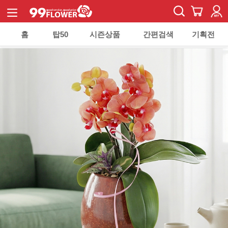
홈
탑50
시즌상품
간편검색
기획전