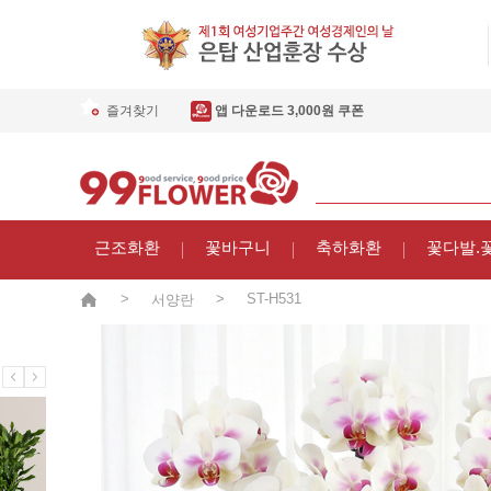
즐겨찾기
앱 다운로드 3,000원 쿠폰
근조화환
꽃바구니
축하화환
꽃다발.
>
>
ST-H531
서양란