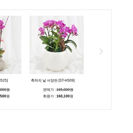
525]
축하의 날 서양란 [ST-H509]
전하는 기쁨 [ST-H475]
,000원
판매가 :
165,000원
판매가 :
96,000
,500
원
회원가 :
160,100
원
회원가 :
93,100