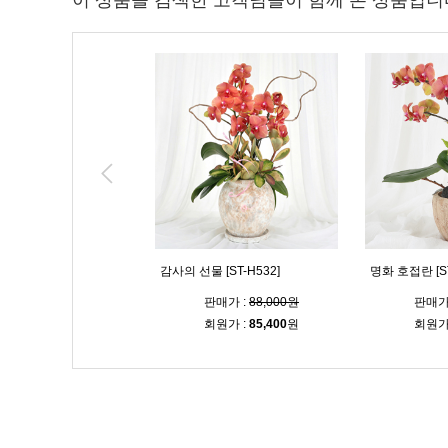
이 상품을 검색한 고객님들이 함께 본 상품입니
호접란 [ST-H533]
감사의 선물 [ST-H532]
명화 호접란 [ST
판매가 :
88,000원
판매가 :
88,000원
판매가
회원가 :
85,400
원
회원가 :
85,400
원
회원가