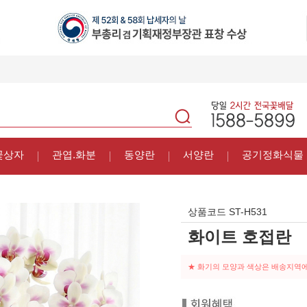
꽃상자
관엽.화분
동양란
서양란
공기정화식물
상품코드
ST-H531
화이트 호접란
★ 화기의 모양과 색상은 배송지역에