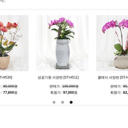
다.
-H530]
성공기원 서양란 [ST-H511]
클래식 서양란 [ST-H
 :
80,000원
판매가 :
100,000원
판매가 :
85
 :
77,600
원
회원가 :
97,000
원
회원가 :
82