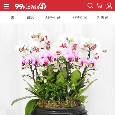
홈
탑50
시즌상품
간편검색
기획전