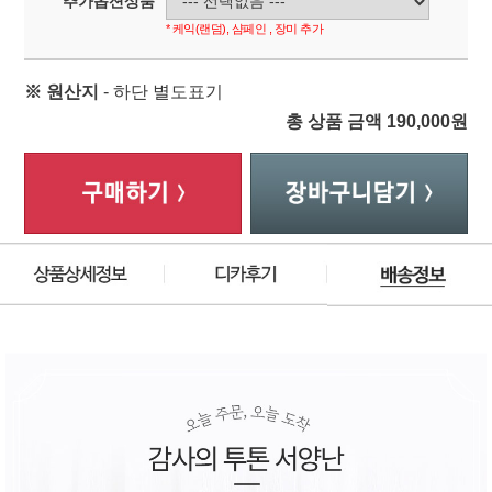
추가옵션상품
* 케익(랜덤), 샴페인 , 장미 추가
※ 원산지
- 하단 별도표기
총 상품 금액
190,000
원