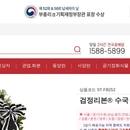
꽃상자
관엽.화분
동양란
서양란
공기정화식물
상품코드
ST-FB252
검정리본® 수국
▣ 서울 / 경기(수원,성남,용인,안양
/ 강릉 / 춘천 / 영주 / 포항 / 창원 / 
(상기 배송가능 지역 중에도 저희 