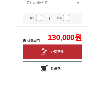
할인
적립
|
130,000
원
총 상품금액
바로구매
장바구니