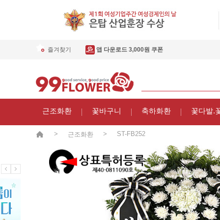
즐겨찾기
앱 다운로드 3,000원 쿠폰
근조화환
꽃바구니
축하화환
꽃다발.
>
>
ST-FB252
근조화환