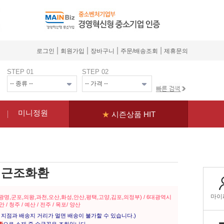
|
|
|
|
로그인
회원가입
장바구니
주문/배송조회
제휴문의
STEP 01
STEP 02
미니정원
★
시즌상품 HIT
 근조화환
,광명,군포,의왕,과천,오산,화성,안산,평택,고양,김포,의정부) / 6대광역시
천안 / 청주 / 예산 / 전주 / 목포/ 양산
지점과 배송지 거리가 멀면 배송이 불가할 수 있습니다.)