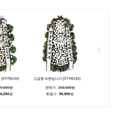
T-FB154]
고급형 리본입니다 [ST-FB162]
고급 3단 화환 [ST-FB226
,000원
판매가 :
103,000원
판매가 :
103,00
,000
원
회원가 :
99,900
원
회원가 :
99,900