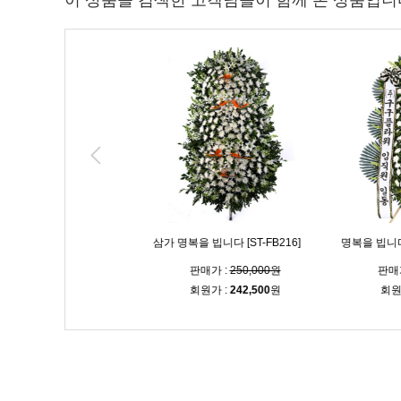
이 상품을 검색한 고객님들이 함께 본 상품입니
의 명복을 빕니다 [ST-
삼가 명복을 빕니다 [ST-FB216]
명복을 빕니다 [S
매가 :
100,000원
판매가 :
250,000원
판매가 
회원가 :
97,000
원
회원가 :
242,500
원
회원가