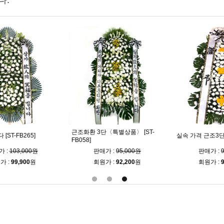
다.
근조화환 3단〈특별상품〉 [ST-
T-FB265]
실속 가격 근조3단 [S
FB058]
:
103,000원
판매가 :
95,000원
판매가 :
99
 :
99,900
원
회원가 :
92,200
원
회원가 :
96