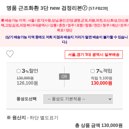
명품 근조화환 3단 new 검정리본ⓡ
[ST-FB239]
▣ 배송가능 지역 : 서울 / 경기(수원,성남,용인,안양,광명,군포,의왕,과천,오산,화성,안산,평
택,고양,김포,의정부) / 6대광역시 / 강릉 / 춘천 / 영주 / 포항 / 창원 / 천안 / 청주 / 예산 / 전주 /
목포 / 양산
(상기 배송가능 지역 중에도 저희 지점과 배송지 거리가 멀면 배송이 불가할 수 있습니
다.)
서울,경기 5대 광역시 일부배송
130,000
원
적립
9,100
원
126,100
원
130,000
원
풍성도선택
※ 원산지
- 하단 별도표기
총 상품 금액
130,000
원