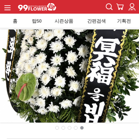
홈
탑50
시즌상품
간편검색
기획전