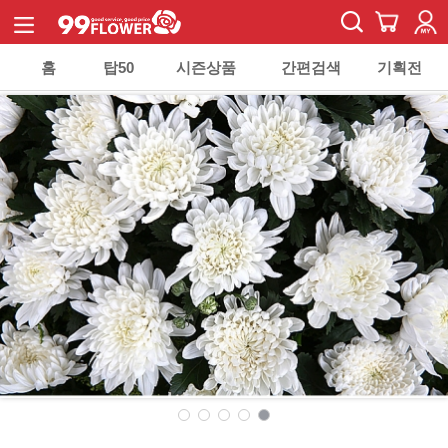
홈
탑50
시즌상품
간편검색
기획전