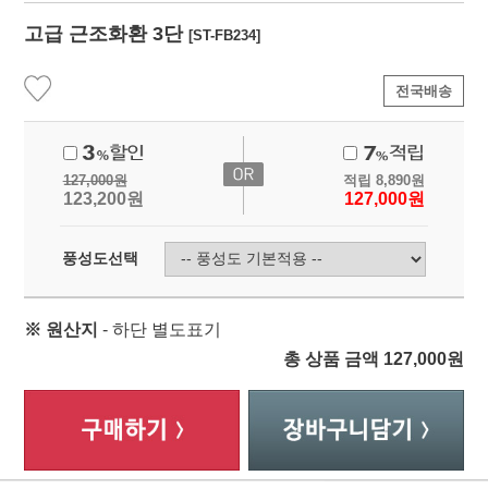
고급 근조화환 3단
[ST-FB234]
전국배송
127,000
원
적립
8,890
원
123,200
원
127,000
원
풍성도선택
※ 원산지
- 하단 별도표기
총 상품 금액
127,000
원