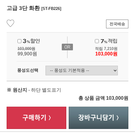
고급 3단 화환
[ST-FB226]
전국배송
103,000
원
적립
7,210
원
99,900
원
103,000
원
풍성도선택
※ 원산지
- 하단 별도표기
총 상품 금액
103,000
원