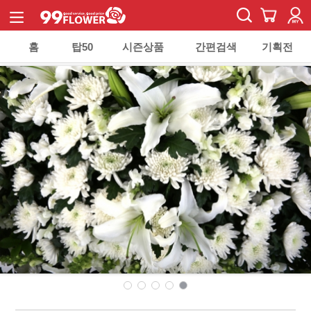
홈
탑50
시즌상품
간편검색
기획전