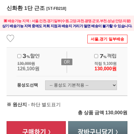
신화환 1단 근조
[ST-FB218]
▣ 배송가능 지역 : 서울.인천.경기일부(수원.고양.과천.광명.군포.부천.성남.안양.의왕)
상기 배송가능 지역 중에도 저희 지점과 배송지 거리가 멀면 배송이 불가할 수 있습니다.
서울,경기 일부배송
130,000
원
적립
9,100
원
126,100
원
130,000
원
풍성도선택
※ 원산지
- 하단 별도표기
총 상품 금액
130,000
원