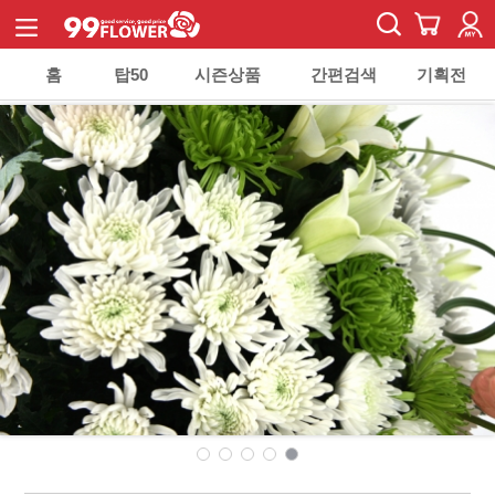
홈
탑50
시즌상품
간편검색
기획전