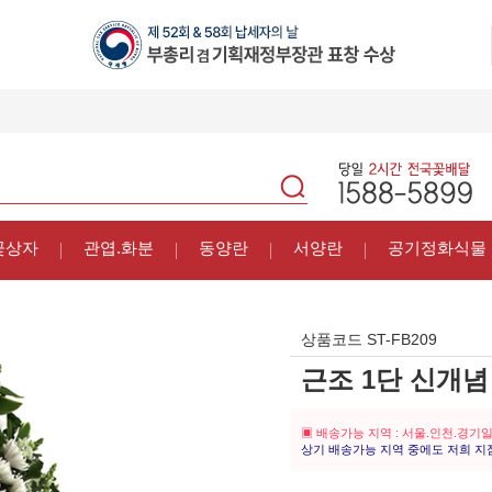
꽃상자
관엽.화분
동양란
서양란
공기정화식물
상품코드
ST-FB209
근조 1단 신개념 
▣ 배송가능 지역 : 서울.인천.경기
상기 배송가능 지역 중에도 저희 지