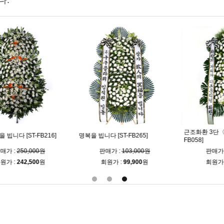
다.
근조화환 3단〈특별상
다 [ST-FB216]
명복을 빕니다 [ST-FB265]
FB058]
:
250,000원
판매가 :
103,000원
판매가 :
95
:
242,500
원
회원가 :
99,900
원
회원가 :
92