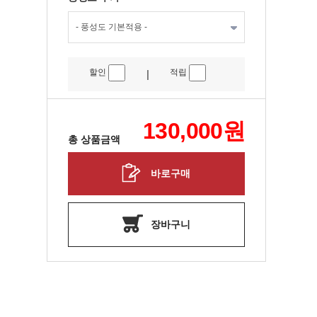
할인
적립
|
130,000
원
총 상품금액
바로구매
장바구니