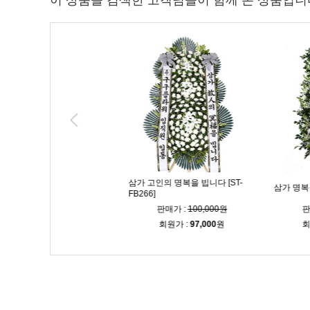
이 상품을 검색한 고객님들이 함께 본 상품입니
삼가 고인의 명복을 빕니다 [ST-
 3단 [ST-FB267]
삼가 명복을 빕니
FB266]
매가 :
100,000원
판매가 :
100,000원
판매가 
회원가 :
97,000
원
회원가 :
97,000
원
회원가 