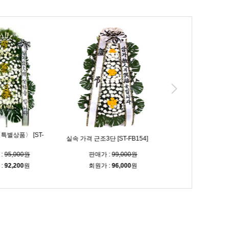
품〉 [ST-
실속 가격 근조3단 [ST-FB154]
고급 3단 화환 [ST-FB226
,000원
판매가 :
99,000원
판매가 :
103,00
,200
원
회원가 :
96,000
원
회원가 :
99,900