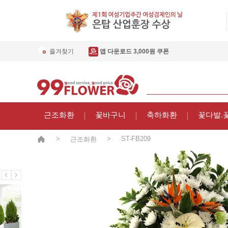
즐겨찾기
앱 다운로드 3,000원 쿠폰
근조화환
꽃바구니
축하화환
꽃다발.
>
>
ST-FB209
근조화환