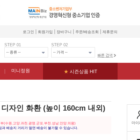
|
|
|
|
로그인
회원가입
장바구니
주문/배송조회
제휴문의
STEP 01
STEP 02
미니정원
★
시즌상품 HIT
디자인 화환 (높이 160cm 내외)
일부(수원.고양.과천.광명.군포.부천.성남.안양.의왕)
점과 배송지 거리가 멀면 배송이 불가할 수 있습니다.