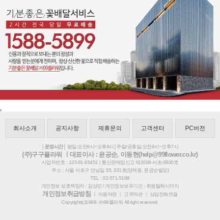
회사소개
공지사항
제휴문의
고객센터
PC버전
│운영시간│
평일:오전8시~오후8시│주말/공휴일:오전8시~오후7시
(주)구구플라워 ㅣ대표이사 : 윤공순, 이동현(help@99flower.co.kr)
사업자번호 : 125-81-65451 | 통신판매업신고 제2008-서초-0800호
주소 : 서울 서초구 언남길 35, 201호(양재동, 윤공순빌딩)
TEL : 02-571-5199
개인정보 보호책임자 : 김상민 l 개인정보보유기간 : 회원탈퇴시까지
개인정보취급방침
ㅣ
이용약관
ㅣ
고객약관
ㅣ
상담전화연결
Copyright(c)1998. ㈜99플라워 All right reserved.