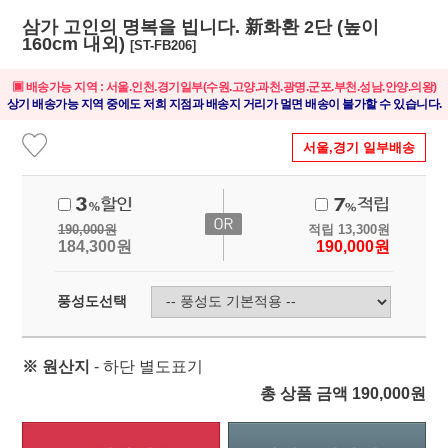
삼가 고인의 명복을 빕니다. 新화환 2단 (높이
160cm 내외)
[ST-FB206]
▣ 배송가능 지역 : 서울.인천.경기일부(수원.고양.과천.광명.군포.부천.성남.안양.의왕)
상기 배송가능 지역 중에도 저희 지점과 배송지 거리가 멀면 배송이 불가할 수 있습니다.
서울,경기 일부배송
190,000
원
적립
13,300
원
184,300
원
190,000
원
풍성도선택
※ 원산지
- 하단 별도표기
총 상품 금액
190,000
원