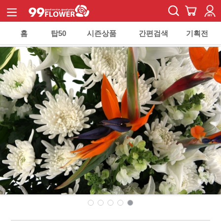
홈
탑50
시즌상품
간편검색
기획전