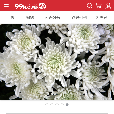
홈
탑50
시즌상품
간편검색
기획전