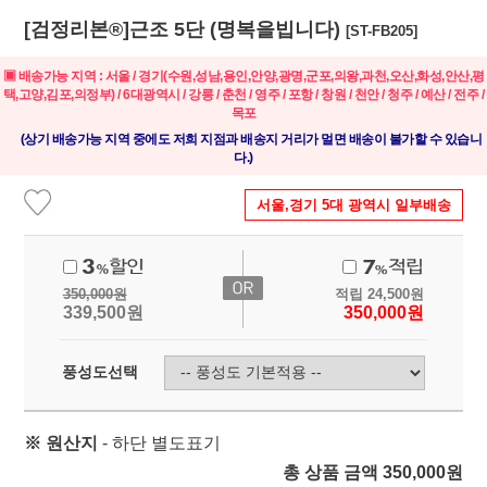
[검정리본®]근조 5단 (명복을빕니다)
[ST-FB205]
▣ 배송가능 지역 : 서울 / 경기(수원,성남,용인,안양,광명,군포,의왕,과천,오산,화성,안산,평
택,고양,김포,의정부) / 6대광역시 / 강릉 / 춘천 / 영주 / 포항 / 창원 / 천안 / 청주 / 예산 / 전주 /
목포
(상기 배송가능 지역 중에도 저희 지점과 배송지 거리가 멀면 배송이 불가할 수 있습니
다.)
서울,경기 5대 광역시 일부배송
350,000
원
적립
24,500
원
339,500
원
350,000
원
풍성도선택
※ 원산지
- 하단 별도표기
총 상품 금액
350,000
원