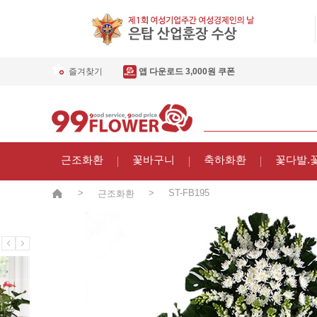
즐겨찾기
앱 다운로드 3,000원 쿠폰
근조화환
꽃바구니
축하화환
꽃다발.
>
>
ST-FB195
근조화환