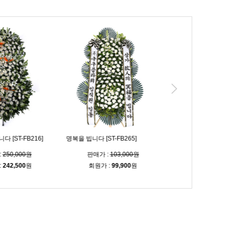
품〉 [ST-
실속 가격 근조3단 [ST-FB154]
고급 3단 화환 [ST-FB226
,000원
판매가 :
99,000원
판매가 :
103,00
,200
원
회원가 :
96,000
원
회원가 :
99,900