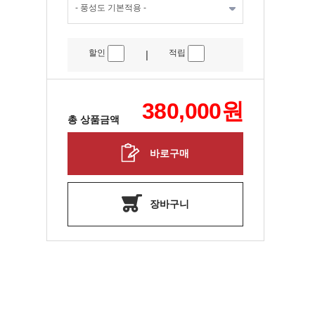
할인
적립
|
380,000
원
총 상품금액
바로구매
장바구니