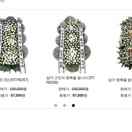
다.
근조화환 3단〈특별상
다 [ST-FB216]
명복을 빕니다 [ST-FB265]
FB058]
:
250,000원
판매가 :
103,000원
판매가 :
95
:
242,500
원
회원가 :
99,900
원
회원가 :
92