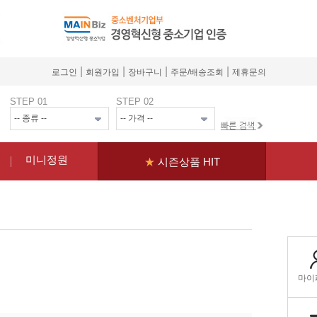
|
|
|
|
로그인
회원가입
장바구니
주문/배송조회
제휴문의
STEP 01
STEP 02
미니정원
★
시즌상품 HIT