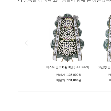
이 상품을 검색한 고객님들이 함께 본 상품입니
삼가 고인의 명복을 빕니다 [ST-
 3단 [ST-FB267]
삼가 명복을 빕니
FB266]
매가 :
100,000원
판매가 :
100,000원
판매가 
회원가 :
97,000
원
회원가 :
97,000
원
회원가 