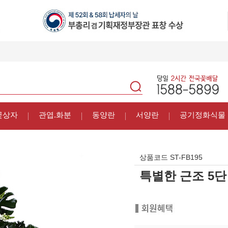
꽃상자
관엽.화분
동양란
서양란
공기정화식물
상품코드
ST-FB195
특별한 근조 5단