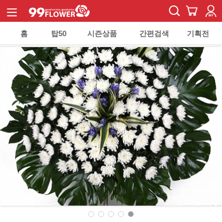
홈
탑50
시즌상품
간편검색
기획전