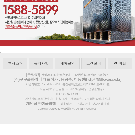
회사소개
공지사항
제휴문의
고객센터
PC버전
│운영시간│
평일:오전8시~오후8시│주말/공휴일:오전8시~오후7시
(주)구구플라워 ㅣ대표이사 : 윤공순, 이동현(help@99flower.co.kr)
사업자번호 : 125-81-65451 | 통신판매업신고 제2008-서초-0800호
주소 : 서울 서초구 언남길 35, 201호(양재동, 윤공순빌딩)
TEL : 02-571-5199
개인정보 보호책임자 : 김상민 l 개인정보보유기간 : 회원탈퇴시까지
개인정보취급방침
ㅣ
이용약관
ㅣ
고객약관
ㅣ
상담전화연결
Copyright(c)1998. ㈜99플라워 All right reserved.