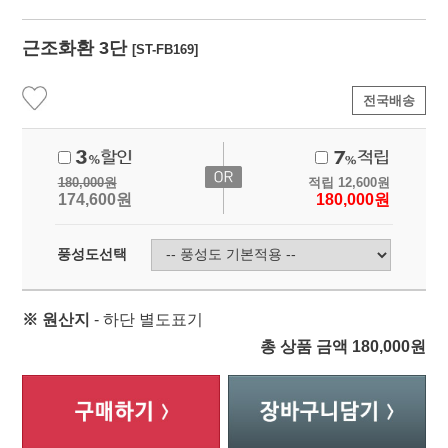
근조화환 3단
[ST-FB169]
전국배송
180,000
원
적립
12,600
원
174,600
원
180,000
원
풍성도선택
※ 원산지
- 하단 별도표기
총 상품 금액
180,000
원