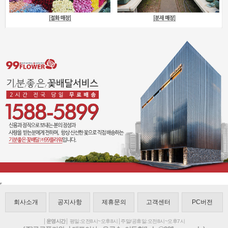
회사소개
공지사항
제휴문의
고객센터
PC버전
│운영시간│
평일:오전8시~오후8시│주말/공휴일:오전8시~오후7시