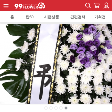
홈
탑50
시즌상품
간편검색
기획전