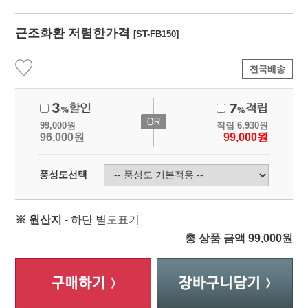
근조화환 저렴한가격
[ST-FB150]
전국배송
99,000
원
적립
6,930
원
96,000
원
99,000
원
풍성도선택
※ 원산지
- 하단 별도표기
총 상품 금액
99,000
원