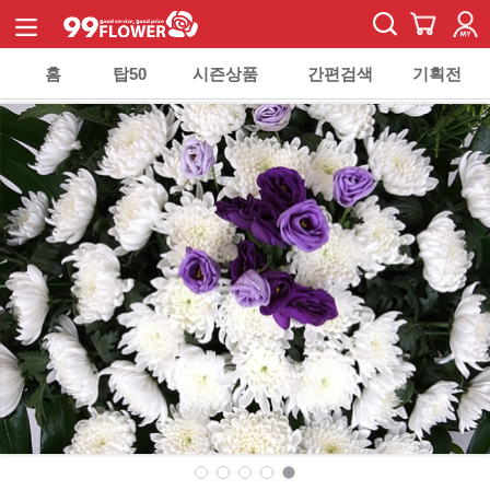
홈
탑50
시즌상품
간편검색
기획전