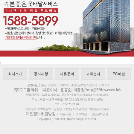
회사소개
공지사항
제휴문의
고객센터
PC버전
│운영시간│
평일:오전8시~오후8시│주말/공휴일:오전8시~오후7시
(주)구구플라워 ㅣ대표이사 : 윤공순, 이동현(help@99flower.co.kr)
사업자번호 : 125-81-65451 | 통신판매업신고 제2008-서초-0800호
주소 : 서울 서초구 언남길 35, 201호(양재동, 윤공순빌딩)
TEL : 02-571-5199
개인정보 보호책임자 : 김상민 l 개인정보보유기간 : 회원탈퇴시까지
개인정보취급방침
ㅣ
이용약관
ㅣ
고객약관
ㅣ
상담전화연결
Copyright(c)1998. ㈜99플라워 All right reserved.