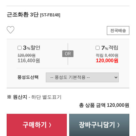
근조화환 3단
[ST-FB148]
전국배송
120,000
원
적립
8,400
원
116,400
원
120,000
원
풍성도선택
※ 원산지
- 하단 별도표기
총 상품 금액
120,000
원