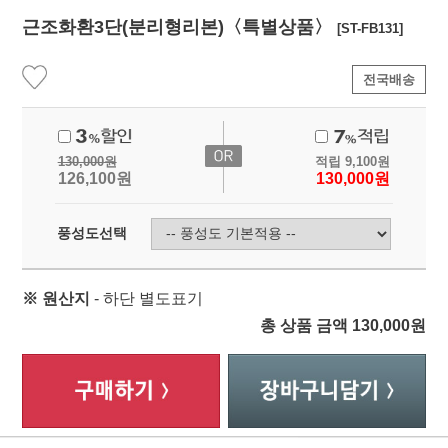
근조화환3단(분리형리본)〈특별상품〉
[ST-FB131]
전국배송
130,000
원
적립
9,100
원
126,100
원
130,000
원
풍성도선택
※ 원산지
- 하단 별도표기
총 상품 금액
130,000
원