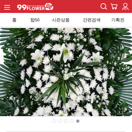
홈
탑50
시즌상품
간편검색
기획전