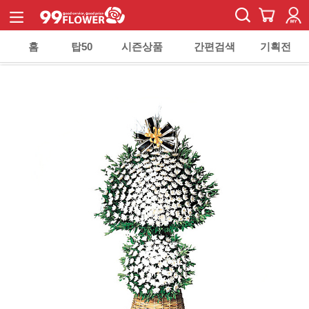
홈
탑50
시즌상품
간편검색
기획전