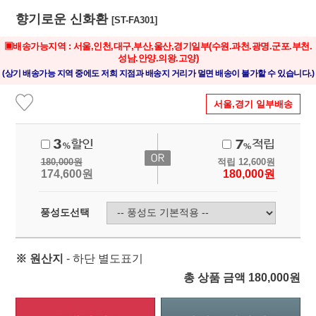
향기로운 신화환
[ST-FA301]
▣배송가능지역 : 서울,인천,대구,부산,울산,경기일부
(수원.과천.광명.군포.부천.
성남.안양.의왕.고양)
(상기 배송가능 지역 중에도 저희 지점과 배송지 거리가 멀면 배송이 불가할 수 있습니다.)
서울,경기 일부배송
180,000
원
적립
12,600
원
174,600
원
180,000
원
풍성도선택
※ 원산지
- 하단 별도표기
총 상품 금액
180,000
원