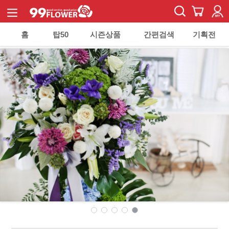
홈
탑50
시즌상품
간편검색
기획전