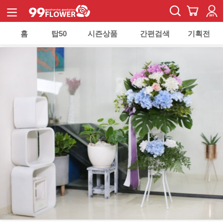
홈
탑50
시즌상품
간편검색
기획전