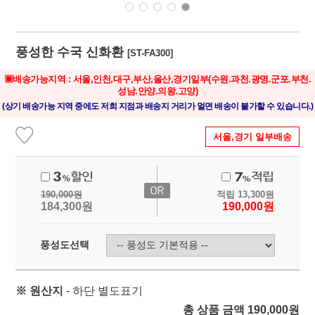
풍성한 수국 신화환
[ST-FA300]
▣배송가능지역 : 서울,인천,대구,부산,울산,경기일부
(수원.과천.광명.군포.부천.
성남.안양.의왕.고양)
(상기 배송가능 지역 중에도 저희 지점과 배송지 거리가 멀면 배송이 불가할 수 있습니다.)
서울,경기 일부배송
190,000
원
적립
13,300
원
184,300
원
190,000
원
풍성도선택
※ 원산지
- 하단 별도표기
총 상품 금액
190,000
원