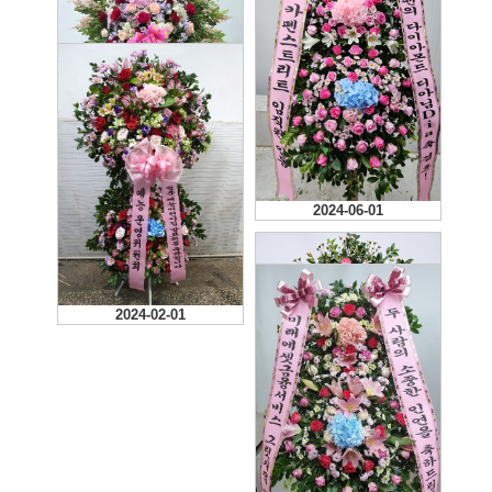
2026-06-21
2025-12-13
깔끔하고 화사하네요^^ 후
기 사진도 보내주시니 만족
2025-11-22
합니다 ~
신경써주셔서 감사합니다
2025-06-07
2024-06-01
실물보고 넘 예뻤고 식장에
서 젤 돋보이고 눈에 띄였
다. 넘 쁘듯하고 좋았어요.
🥰😍👍
2024-02-01