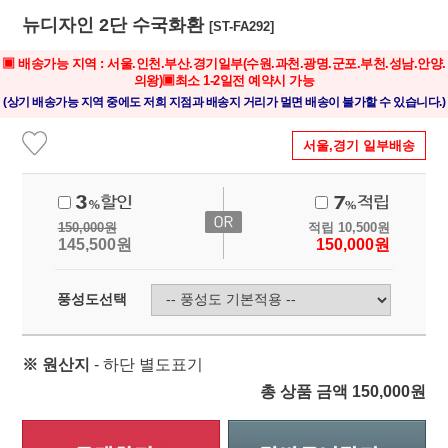
뉴디자인 2단 수국화환
[ST-FA292]
▣ 배송가능 지역 : 서울.인천.부산.경기일부(수원.과천.광명.군포.부천.성남.안양.
의왕)▣최소 1-2일전 예약시 가능
(상기 배송가능 지역 중에도 저희 지점과 배송지 거리가 멀면 배송이 불가할 수 있습니다.)
서울,경기 일부배송
150,000
원
적립
10,500
원
145,500
원
150,000
원
풍성도선택
※ 원산지
- 하단 별도표기
총 상품 금액
150,000
원