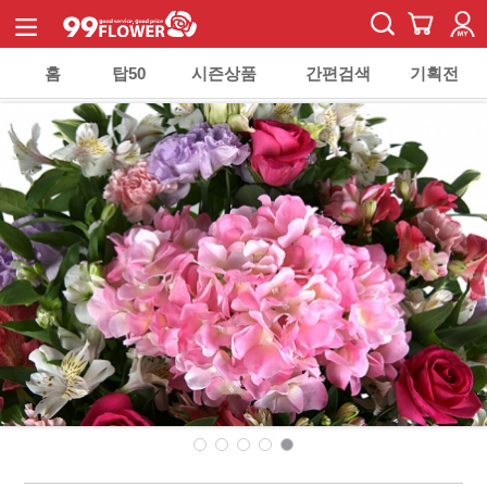
홈
탑50
시즌상품
간편검색
기획전