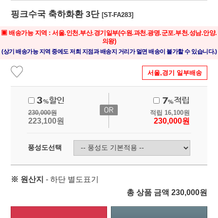
핑크수국 축하화환 3단
[ST-FA283]
▣ 배송가능 지역 : 서울.인천.부산.경기일부(수원.과천.광명.군포.부천.성남.안양.
의왕)
(상기 배송가능 지역 중에도 저희 지점과 배송지 거리가 멀면 배송이 불가할 수 있습니다.)
서울,경기 일부배송
230,000
원
적립
16,100
원
223,100
원
230,000
원
풍성도선택
※ 원산지
- 하단 별도표기
총 상품 금액
230,000
원