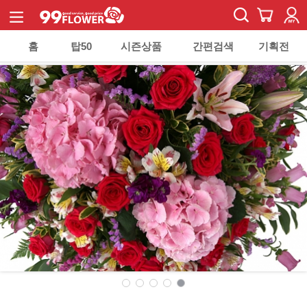
홈
탑50
시즌상품
간편검색
기획전