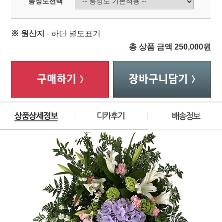
풍성도선택
※ 원산지
- 하단 별도표기
총 상품 금액
250,000
원