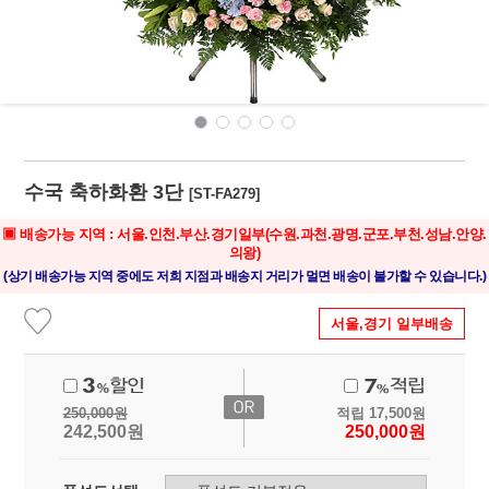
수국 축하화환 3단
[ST-FA279]
▣ 배송가능 지역 : 서울.인천.부산.경기일부(수원.과천.광명.군포.부천.성남.안양.
의왕)
(상기 배송가능 지역 중에도 저희 지점과 배송지 거리가 멀면 배송이 불가할 수 있습니다.)
서울,경기 일부배송
250,000
원
적립
17,500
원
242,500
원
250,000
원