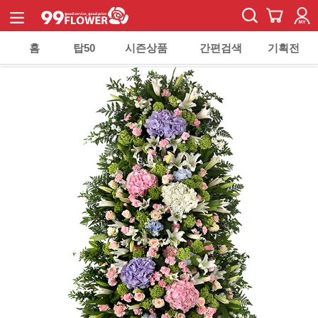
홈
탑50
시즌상품
간편검색
기획전