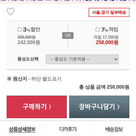
서울,경기 일부배송
250,000
원
적립
17,500
원
242,500
원
250,000
원
풍성도선택
※ 원산지
- 하단 별도표기
총 상품 금액
250,000
원