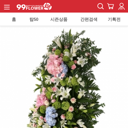
홈
탑50
시즌상품
간편검색
기획전