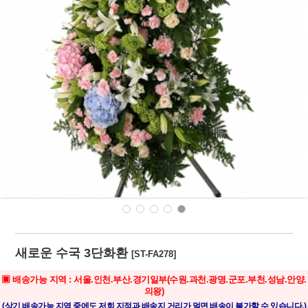
새로운 수국 3단화환
[ST-FA278]
▣ 배송가능 지역 : 서울.인천.부산.경기일부(수원.과천.광명.군포.부천.성남.안양.
의왕)
(상기 배송가능 지역 중에도 저희 지점과 배송지 거리가 멀면 배송이 불가할 수 있습니다.)