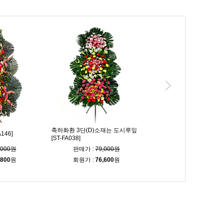
축하화환 3단(D)소재는 도시루잎
146]
축하화환 3단 [ST-FA247]
[ST-FA038]
,000원
판매가 :
79,000원
판매가 :
103,00
,800
원
회원가 :
76,600
원
회원가 :
99,900