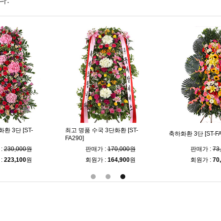
다.
 3단 [ST-
최고 명품 수국 3단화환 [ST-
축하화환 3단 [ST-FA
FA290]
:
230,000원
판매가 :
170,000원
판매가 :
73
:
223,100
원
회원가 :
164,900
원
회원가 :
70