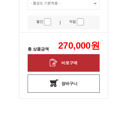
할인
적립
|
270,000
원
총 상품금액
바로구매
장바구니