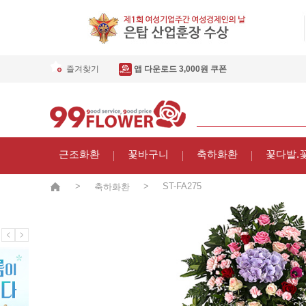
즐겨찾기
앱 다운로드 3,000원 쿠폰
근조화환
꽃바구니
축하화환
꽃다발.
>
>
ST-FA275
축하화환