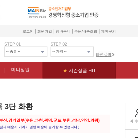
|
|
|
|
로그인
회원가입
장바구니
주문/배송조회
제휴문의
STEP 01
STEP 02
미니정원
★
시즌상품 HIT
 3단 화환
.부산.경기일부(수원.과천.광명.군포.부천.성남.안양.의왕)
점과 배송지 거리가 멀면 배송이 불가할 수 있습니다.)