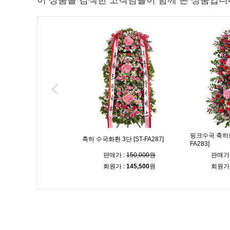
이 상품을 검색한 고객님들이 함께 본 상품입니
핑크수국 축하화환
화환 3단 [ST-FA250]
축하 수국화환 3단 [ST-FA287]
FA283]
매가 :
135,000원
판매가 :
150,000원
판매가 
원가 :
131,000
원
회원가 :
145,500
원
회원가 