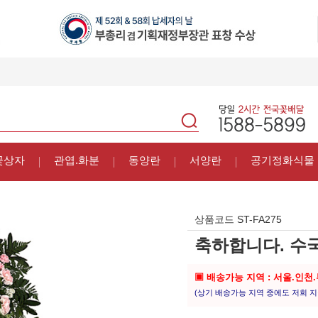
꽃상자
관엽.화분
동양란
서양란
공기정화식물
상품코드
ST-FA275
축하합니다. 수국
▣ 배송가능 지역 : 서울.인천
(상기 배송가능 지역 중에도 저희 지