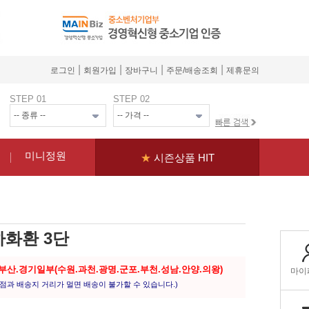
|
|
|
|
로그인
회원가입
장바구니
주문/배송조회
제휴문의
STEP 01
STEP 02
미니정원
★
시즌상품 HIT
하화환 3단
.부산.경기일부(수원.과천.광명.군포.부천.성남.안양.의왕)
점과 배송지 거리가 멀면 배송이 불가할 수 있습니다.)