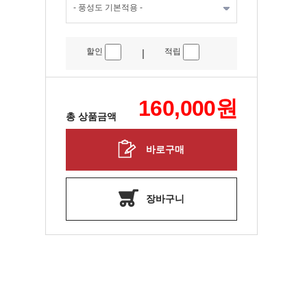
할인
적립
|
160,000
원
총 상품금액
바로구매
장바구니