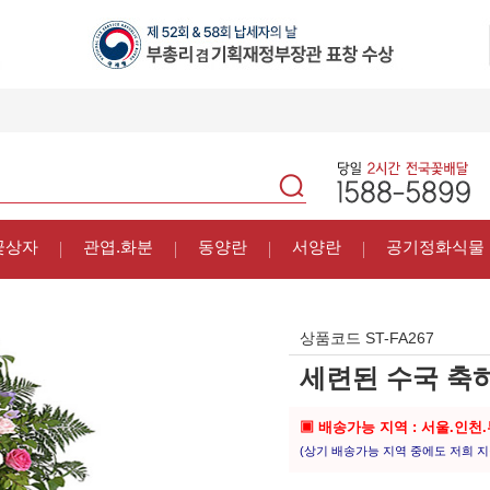
꽃상자
관엽.화분
동양란
서양란
공기정화식물
상품코드
ST-FA267
세련된 수국 축
▣ 배송가능 지역 : 서울.인천
(상기 배송가능 지역 중에도 저희 지