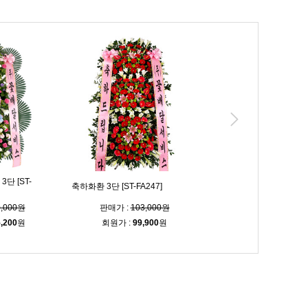
단 [ST-
2단 수국 포인트 신화환 [S
축하화환 3단 [ST-FA247]
FA312]
0,000원
판매가 :
103,000원
판매가 :
185,00
,200
원
회원가 :
99,900
원
회원가 :
179,500