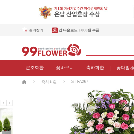
즐겨찾기
앱 다운로드 3,000원 쿠폰
근조화환
꽃바구니
축하화환
꽃다발.
>
>
ST-FA267
축하화환