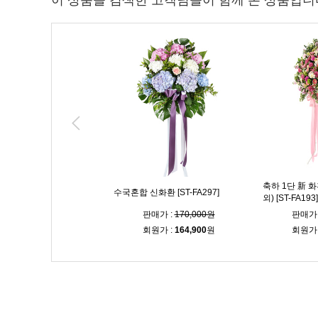
이 상품을 검색한 고객님들이 함께 본 상품입니
축하 1단 新 화
 신화환 [ST-FA310]
수국혼합 신화환 [ST-FA297]
외) [ST-FA193]
매가 :
160,000원
판매가 :
170,000원
판매가 
원가 :
155,200
원
회원가 :
164,900
원
회원가 