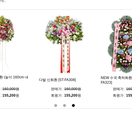
다.
환 (높이 160cm 내
NEW 수국 축하화환 3
다발 신화환 [ST-FA308]
FA323]
:
160,000원
판매가 :
160,000원
판매가 :
16
:
155,200
원
회원가 :
155,200
원
회원가 :
155