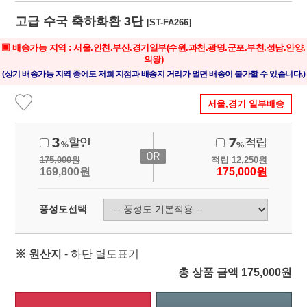
고급 수국 축하화환 3단
[ST-FA266]
▣ 배송가능 지역 : 서울.인천.부산.경기일부(수원.과천.광명.군포.부천.성남.안양.
의왕)
(상기 배송가능 지역 중에도 저희 지점과 배송지 거리가 멀면 배송이 불가할 수 있습니다.)
서울,경기 일부배송
175,000
원
적립
12,250
원
169,800
원
175,000
원
풍성도선택
※ 원산지
- 하단 별도표기
총 상품 금액
175,000
원