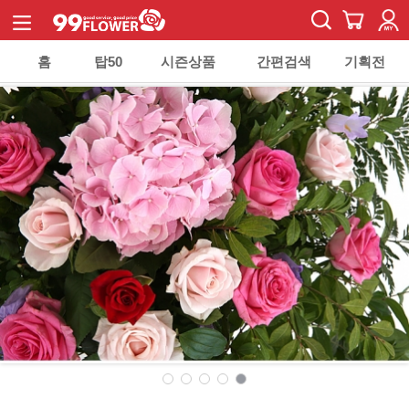
홈
탑50
시즌상품
간편검색
기획전