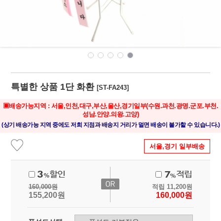
특별한 상품 1단 화환
[ST-FA243]
▣배송가능지역 : 서울,인천,대구,부산,울산,경기일부
(수원.과천.광명.군포.부천.
성남.안양.의왕.고양)
(상기 배송가능 지역 중에도 저희 지점과 배송지 거리가 멀면 배송이 불가할 수 있습니다.)
서울,경기 일부배송
160,000
원
적립
11,200
원
155,200
원
160,000
원