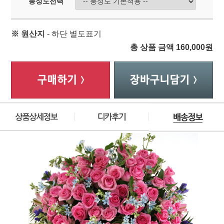
풍성도선택
※ 원산지
- 하단 별도표기
총 상품 금액
160,000
원