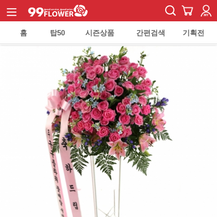
홈
탑50
시즌상품
간편검색
기획전