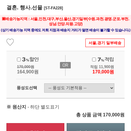
결혼. 행사.선물
[ST-FA228]
▣배송가능지역 : 서울,인천,대구,부산,울산,경기일부
(수원.과천.광명.군포.부천.
성남.안양.의왕.고양)
(상기 배송가능 지역 중에도 저희 지점과 배송지 거리가 멀면 배송이 불가할 수 있습니다.)
서울,경기 일부배송
170,000
원
적립
11,900
원
164,900
원
170,000
원
풍성도선택
※ 원산지
- 하단 별도표기
총 상품 금액
170,000
원