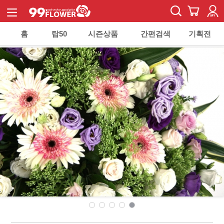
홈
탑50
시즌상품
간편검색
기획전