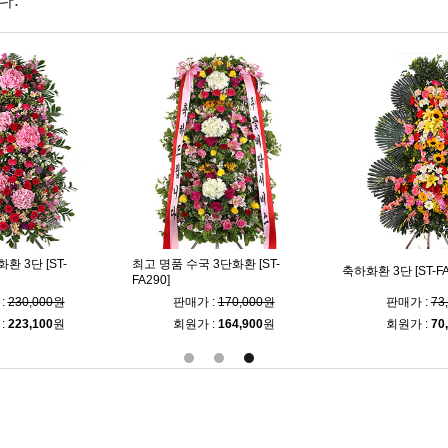
다.
 3단 [ST-
최고 명품 수국 3단화환 [ST-
축하화환 3단 [ST-FA
FA290]
:
230,000원
판매가 :
170,000원
판매가 :
73
:
223,100
원
회원가 :
164,900
원
회원가 :
70