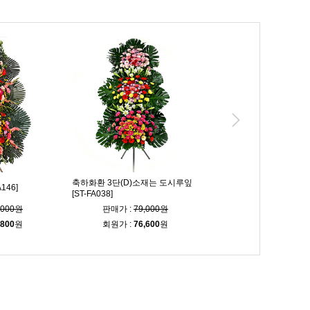
축하화환 3단(D)소재는 도시루잎
146]
축하화환 3단 [ST-FA247]
[ST-FA038]
,000원
판매가 :
79,000원
판매가 :
103,00
,800
원
회원가 :
76,600
원
회원가 :
99,900