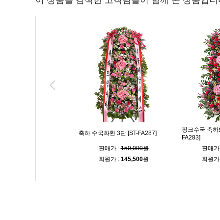
이 상품을 검색한 고객님들이 함께 본 상품입니
핑크수국 축하화환
화환 3단 [ST-FA250]
축하 수국화환 3단 [ST-FA287]
FA283]
매가 :
135,000원
판매가 :
150,000원
판매가 
원가 :
131,000
원
회원가 :
145,500
원
회원가 