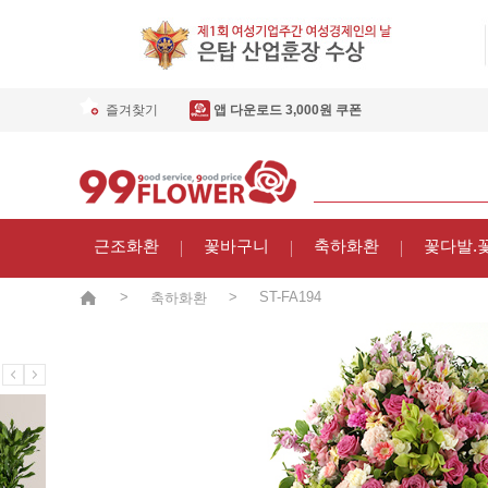
즐겨찾기
앱 다운로드 3,000원 쿠폰
근조화환
꽃바구니
축하화환
꽃다발.
>
>
ST-FA194
축하화환