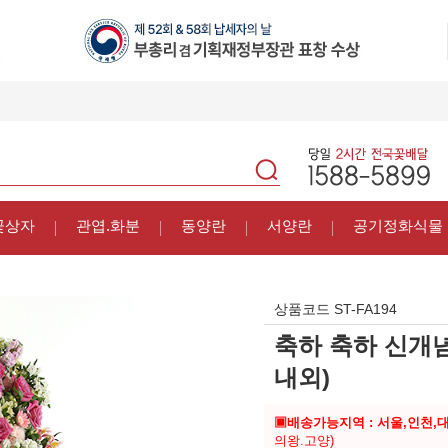
꽃상자
관엽.화분
동양란
서양란
공기정화식물
상품코드
ST-FA194
축하 축하 신개념 
내외)
▣배송가능지역 : 서울,인천,
의왕.고양)