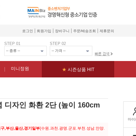
|
|
|
|
로그인
회원가입
장바구니
주문/배송조회
제휴문의
STEP 01
STEP 02
미니정원
★
시즌상품 HIT
디자인 화환 2단 (높이 160cm
대구,부산,울산,경기일부
(수원.과천.광명.군포.부천.성남.안양.