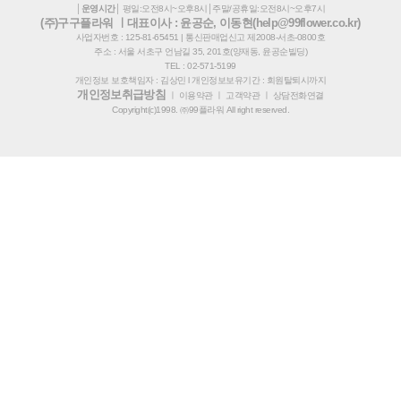
│운영시간│
평일:오전8시~오후8시│주말/공휴일:오전8시~오후7시
(주)구구플라워 ㅣ대표이사 : 윤공순, 이동현(help@99flower.co.kr)
사업자번호 : 125-81-65451 | 통신판매업신고 제2008-서초-0800호
주소 : 서울 서초구 언남길 35, 201호(양재동, 윤공순빌딩)
TEL : 02-571-5199
개인정보 보호책임자 : 김상민 l 개인정보보유기간 : 회원탈퇴시까지
개인정보취급방침
ㅣ
이용약관
ㅣ
고객약관
ㅣ
상담전화연결
Copyright(c)1998. ㈜99플라워 All right reserved.