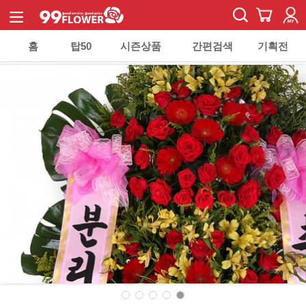
홈
탑50
시즌상품
간편검색
기획전