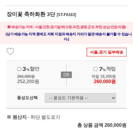
장미꽃 축하화환 3단
[ST-FA163]
▣ 배송가능 지역 : 서울.인천.경기일부(수원.과천.광명.군포.부천.성남.안양.의왕)
(상기 배송가능 지역 중에도 저희 지점과 배송지 거리가 멀면 배송이 불가할 수 있습니
다.)
서울,경기 일부배송
260,000
원
적립
18,200
원
252,200
원
260,000
원
풍성도선택
※ 원산지
- 하단 별도표기
총 상품 금액
260,000
원