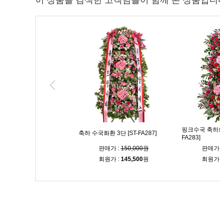
이 상품을 검색한 고객님들이 함께 본 상품입니
핑크수국 축하화환
화환 3단 [ST-FA250]
축하 수국화환 3단 [ST-FA287]
FA283]
매가 :
135,000원
판매가 :
150,000원
판매가 
원가 :
131,000
원
회원가 :
145,500
원
회원가 