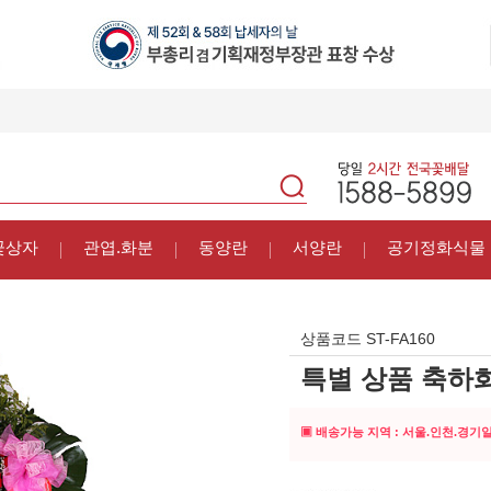
꽃상자
관엽.화분
동양란
서양란
공기정화식물
상품코드
ST-FA160
특별 상품 축하화
▣ 배송가능 지역 : 서울.인천.경기