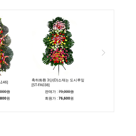
축하화환 3단(D)소재는 도시루잎
146]
축하화환 3단 [ST-FA247]
[ST-FA038]
,000원
판매가 :
79,000원
판매가 :
103,00
,800
원
회원가 :
76,600
원
회원가 :
99,900