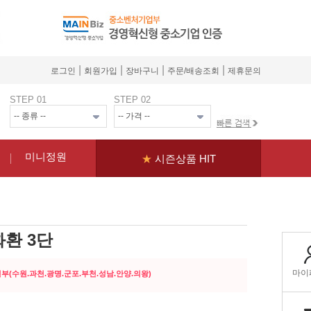
|
|
|
|
로그인
회원가입
장바구니
주문/배송조회
제휴문의
STEP 01
STEP 02
미니정원
★
시즌상품 HIT
환 3단
일부(수원.과천.광명.군포.부천.성남.안양.의왕)