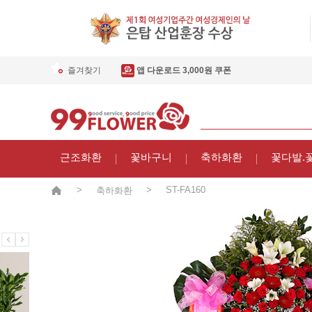
즐겨찾기
앱 다운로드 3,000원 쿠폰
근조화환
꽃바구니
축하화환
꽃다발.
>
>
ST-FA160
축하화환