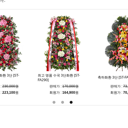
다.
 3단 [ST-
최고 명품 수국 3단화환 [ST-
축하화환 3단 [ST-FA
FA290]
:
230,000원
판매가 :
170,000원
판매가 :
73
:
223,100
원
회원가 :
164,900
원
회원가 :
70