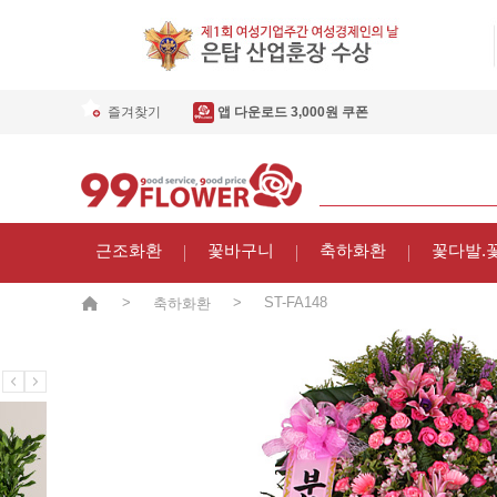
즐겨찾기
앱 다운로드 3,000원 쿠폰
근조화환
꽃바구니
축하화환
꽃다발.
>
>
ST-FA148
축하화환