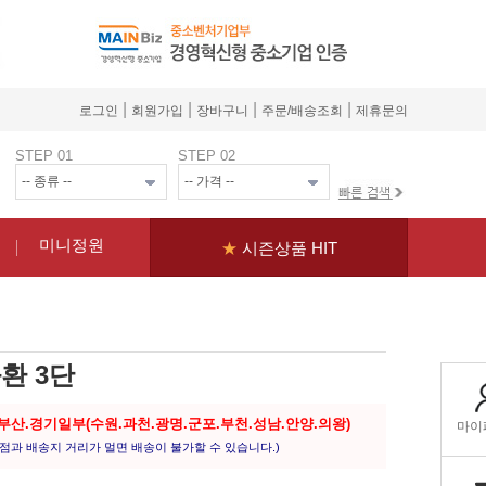
|
|
|
|
로그인
회원가입
장바구니
주문/배송조회
제휴문의
STEP 01
STEP 02
미니정원
★
시즌상품 HIT
환 3단
.부산.경기일부(수원.과천.광명.군포.부천.성남.안양.의왕)
점과 배송지 거리가 멀면 배송이 불가할 수 있습니다.)