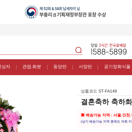
꽃상자
관엽.화분
동양란
서양란
공기정화식물
상품코드
ST-FA148
결혼축하 축하화
▣ 배송가능 지역 : 서울.인천
(상기 배송가능 지역 중에도 저희 지