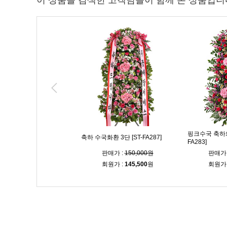
이 상품을 검색한 고객님들이 함께 본 상품입니
핑크수국 축하화환
화환 3단 [ST-FA250]
축하 수국화환 3단 [ST-FA287]
FA283]
매가 :
135,000원
판매가 :
150,000원
판매가 
원가 :
131,000
원
회원가 :
145,500
원
회원가 