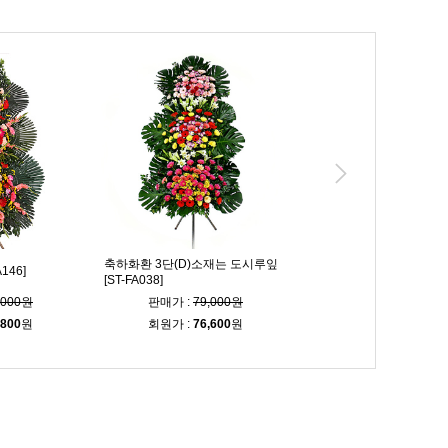
축하화환 3단(D)소재는 도시루잎
146]
축하화환 3단 [ST-FA247]
[ST-FA038]
,000원
판매가 :
79,000원
판매가 :
103,00
,800
원
회원가 :
76,600
원
회원가 :
99,900