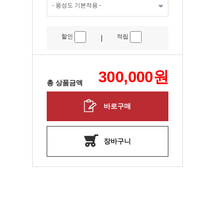
할인
적립
|
300,000
원
총 상품금액
바로구매
장바구니