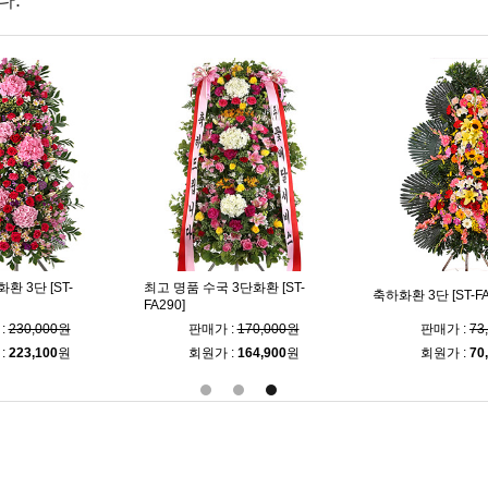
다.
 3단 [ST-
최고 명품 수국 3단화환 [ST-
축하화환 3단 [ST-FA
FA290]
:
230,000원
판매가 :
170,000원
판매가 :
73
:
223,100
원
회원가 :
164,900
원
회원가 :
70