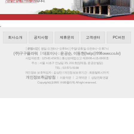
회사소개
공지사항
제휴문의
고객센터
PC버전
│운영시간│
평일:오전8시~오후8시│주말/공휴일:오전8시~오후7시
(주)구구플라워 ㅣ대표이사 : 윤공순, 이동현(help@99flower.co.kr)
사업자번호 : 125-81-65451 | 통신판매업신고 제2008-서초-0800호
주소 : 서울 서초구 언남길 35, 201호(양재동, 윤공순빌딩)
TEL : 02-571-5199
개인정보 보호책임자 : 김상민 l 개인정보보유기간 : 회원탈퇴시까지
개인정보취급방침
ㅣ
이용약관
ㅣ
고객약관
ㅣ
상담전화연결
Copyright(c)1998. ㈜99플라워 All right reserved.