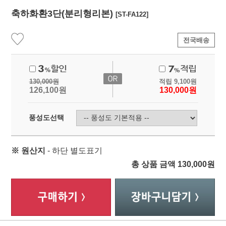
축하화환3단(분리형리본)
[ST-FA122]
전국배송
130,000
원
적립
9,100
원
126,100
원
130,000
원
풍성도선택
※ 원산지
- 하단 별도표기
총 상품 금액
130,000
원