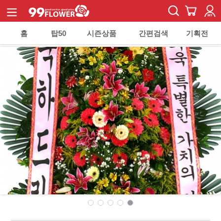
홈
탑50
시즌상품
간편검색
기획전