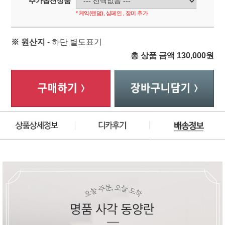
추가옵션상품
* 케익(랜덤), 샴페인 , 장미 추가
※ 원산지
- 하단 별도표기
총 상품 금액
130,000
원