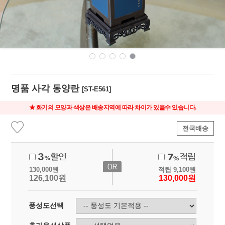
명품 사각 동양란
[ST-E561]
★ 화기의 모양과 색상은 배송지역에 따라 차이가 있을수 있습니다.
전국배송
130,000
원
적립
9,100
원
126,100
원
130,000
원
풍성도선택