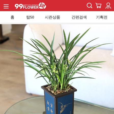
홈
탑50
시즌상품
간편검색
기획전