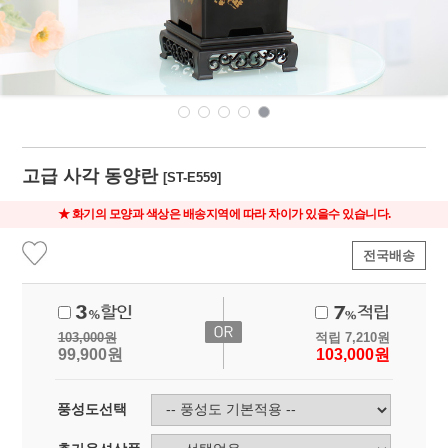
고급 사각 동양란
[ST-E559]
★ 화기의 모양과 색상은 배송지역에 따라 차이가 있을수 있습니다.
전국배송
103,000
원
적립
7,210
원
99,900
원
103,000
원
풍성도선택