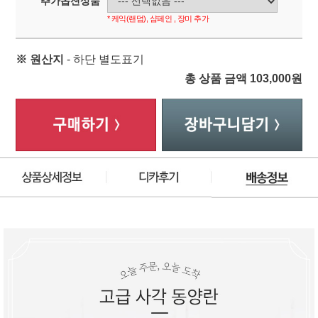
추가옵션상품
* 케익(랜덤), 샴페인 , 장미 추가
※ 원산지
- 하단 별도표기
총 상품 금액
103,000
원