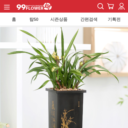
홈
탑50
시즌상품
간편검색
기획전