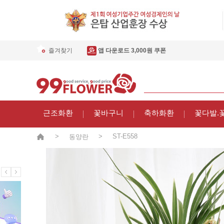
즐겨찾기
앱 다운로드 3,000원 쿠폰
근조화환
꽃바구니
축하화환
꽃다발.
>
>
ST-E558
동양란