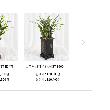
서울.경기일부)
고급진 난(서울.경기일부) [ST-
축하의 마음 동양란 [ST-E
E550]
0,000원
판매가 :
180,000원
판매가 :
69,000
,600
원
회원가 :
174,600
원
회원가 :
66,900