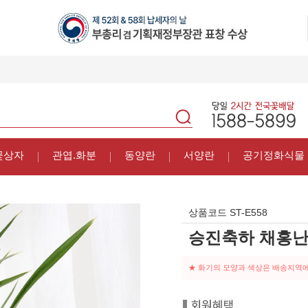
꽃상자
관엽.화분
동양란
서양란
공기정화식물
상품코드
ST-E558
승진축하 채홍
★ 화기의 모양과 색상은 배송지역에