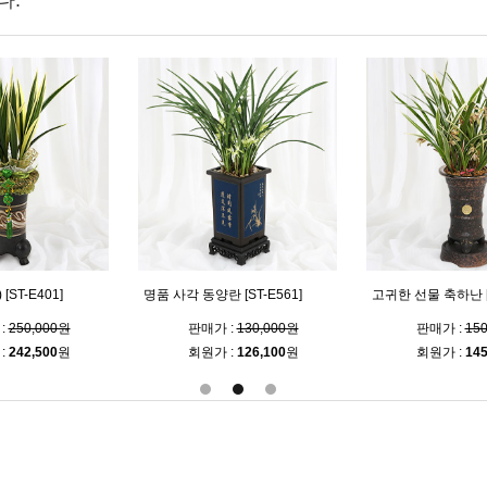
다.
승승장구 하십시요(서울.경기일
책상 위 품격 선물(
강 [ST-E476]
부) [ST-E549]
[ST-E556]
:
150,000원
판매가 :
170,000원
판매가 :
18
:
145,500
원
회원가 :
164,900
원
회원가 :
174