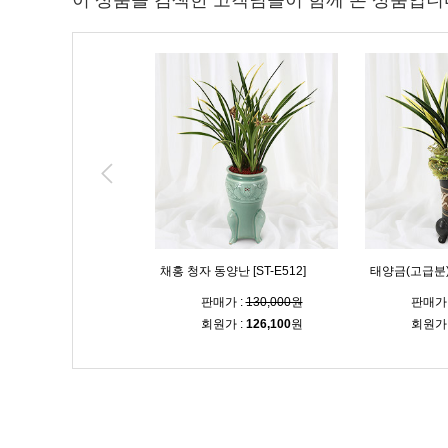
이 상품을 검색한 고객님들이 함께 본 상품입니
 축하난 [ST-E560]
황금강 [ST-E506]
名品 동양란 황금
매가 :
120,000원
판매가 :
300,000원
판매가 
원가 :
116,400
원
회원가 :
291,000
원
회원가 