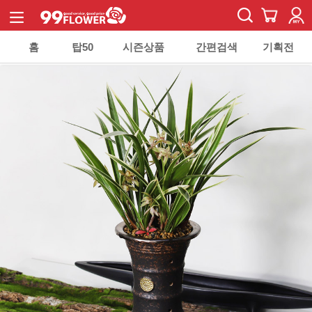
홈
탑50
시즌상품
간편검색
기획전