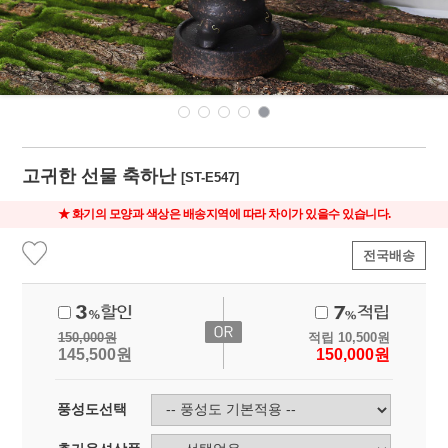
고귀한 선물 축하난
[ST-E547]
★ 화기의 모양과 색상은 배송지역에 따라 차이가 있을수 있습니다.
전국배송
150,000
원
적립
10,500
원
145,500
원
150,000
원
풍성도선택