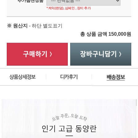
추가옵션상품
* 케익(랜덤), 샴페인 , 장미 추가
※ 원산지
- 하단 별도표기
총 상품 금액
150,000
원