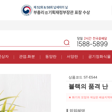
꽃상자
관엽.화분
동양란
서양란
공기정화식물
상품코드
ST-E544
블랙의 품격 난
★ 화기의 모양과 색상은 배송지역에