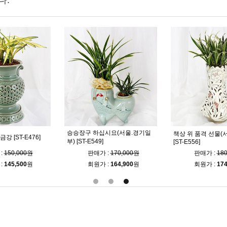
다.
승승장구 하십시요(서울.경기일
책상 위 품격 선물(
강 [ST-E476]
부) [ST-E549]
[ST-E556]
:
150,000원
판매가 :
170,000원
판매가 :
18
:
145,500
원
회원가 :
164,900
원
회원가 :
174