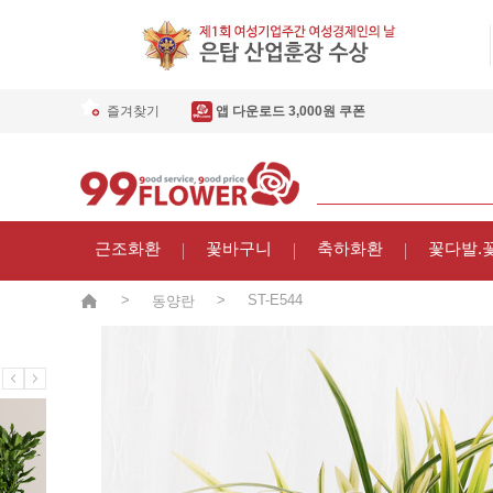
즐겨찾기
앱 다운로드 3,000원 쿠폰
근조화환
꽃바구니
축하화환
꽃다발.
>
>
ST-E544
동양란