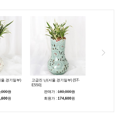
서울.경기일부)
고급진 난(서울.경기일부) [ST-
축하의 마음 동양란 [ST-E
E550]
0,000원
판매가 :
180,000원
판매가 :
69,000
,600
원
회원가 :
174,600
원
회원가 :
66,900