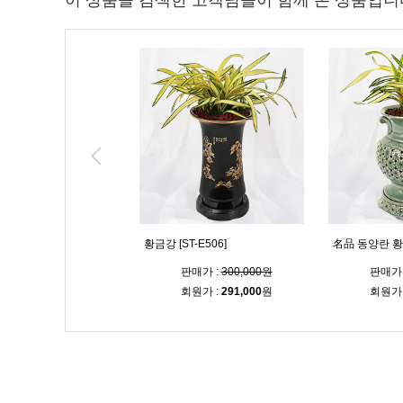
이 상품을 검색한 고객님들이 함께 본 상품입니
 축하난 [ST-E560]
황금강 [ST-E506]
名品 동양란 황금
매가 :
120,000원
판매가 :
300,000원
판매가 
원가 :
116,400
원
회원가 :
291,000
원
회원가 