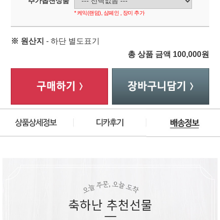
추가옵션상품
* 케익(랜덤), 샴페인 , 장미 추가
※ 원산지
- 하단 별도표기
총 상품 금액
100,000
원