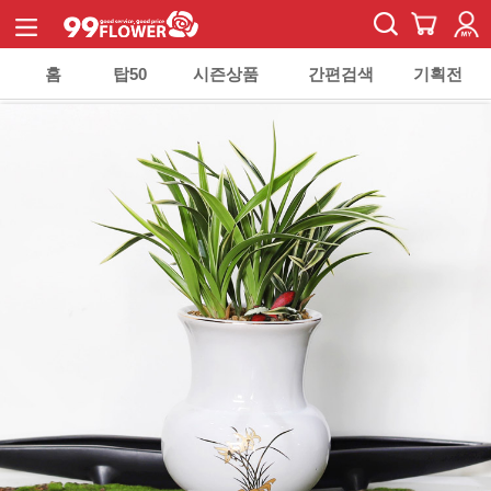
홈
탑50
시즌상품
간편검색
기획전