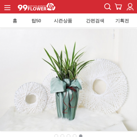
홈
탑50
시즌상품
간편검색
기획전