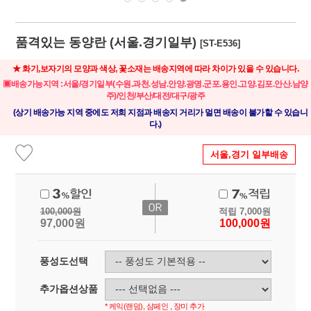
품격있는 동양란 (서울.경기일부)
[ST-E536]
★ 화기,보자기의 모양과 색상, 꽃소재는 배송지역에 따라 차이가 있을 수 있습니다.
▣배송가능지역 :서울/경기일부(수원.과천.성남.안양.광명.군포.용인.고양.김포.안산.남양
주)/인천/부산/대전/대구/광주
(상기 배송가능 지역 중에도 저희 지점과 배송지 거리가 멀면 배송이 불가할 수 있습니
다.)
서울,경기 일부배송
100,000
원
적립
7,000
원
97,000
원
100,000
원
풍성도선택
추가옵션상품
* 케익(랜덤), 샴페인 , 장미 추가