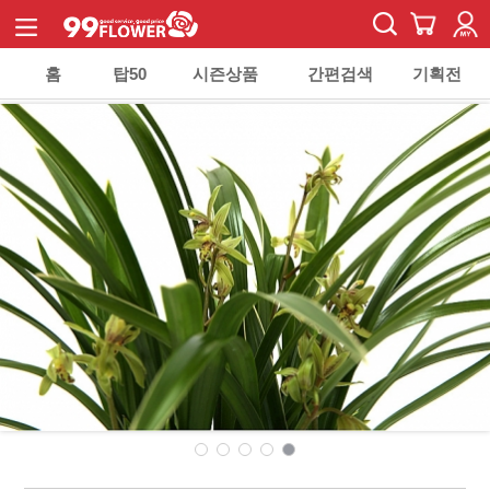
홈
탑50
시즌상품
간편검색
기획전