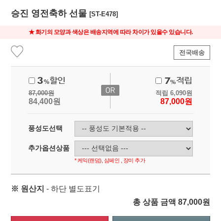
승진 영전축하 선물
[ST-E478]
★ 화기의 모양과 색상은 배송지역에 따라 차이가 있을수 있습니다.
전국배송
87,000
원
적립
6,090
원
84,400
원
87,000
원
풍성도선택
추가옵션상품
* 케익(랜덤), 샴페인 , 장미 추가
※ 원산지
- 하단 별도표기
총 상품 금액
87,000
원