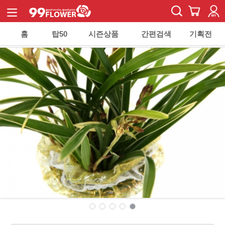
홈
탑50
시즌상품
간편검색
기획전