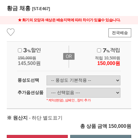
황금 채홍
[ST-E467]
★ 화기의 모양과 색상은 배송지역에 따라 차이가 있을수 있습니다.
전국배송
150,000
원
적립
10,500
원
145,500
원
150,000
원
풍성도선택
추가옵션상품
* 케익(랜덤), 샴페인 , 장미 추가
※ 원산지
- 하단 별도표기
총 상품 금액
150,000
원