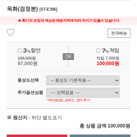
옥화(검정분)
[ST-E396]
★ 화기의 모양과 색상은 배송지역에 따라 차이가 있을수 있습니다.
전국배송
100,000
원
적립
7,000
원
97,000
원
100,000
원
풍성도선택
추가옵션상품
* 케익(랜덤), 샴페인 , 장미 추가
※ 원산지
- 하단 별도표기
총 상품 금액
100,000
원