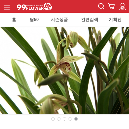
홈
탑50
시즌상품
간편검색
기획전