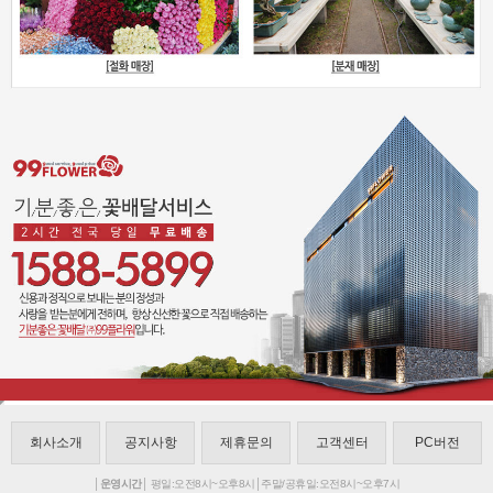
회사소개
공지사항
제휴문의
고객센터
PC버전
│운영시간│
평일:오전8시~오후8시│주말/공휴일:오전8시~오후7시