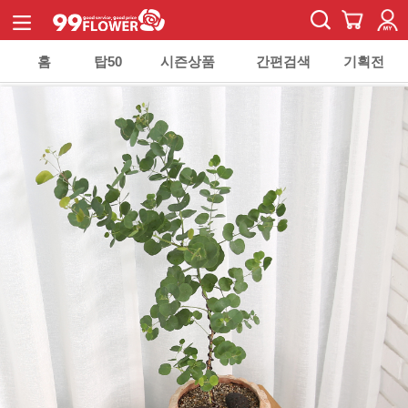
홈
탑50
시즌상품
간편검색
기획전