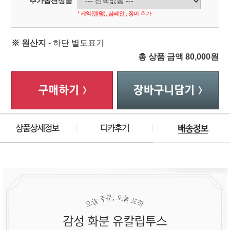
추가옵션상품
* 케익(랜덤), 샴페인 , 장미 추가
※ 원산지
- 하단 별도표기
총 상품 금액
80,000
원