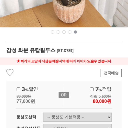
감성 화분 유칼립투스
[ST-D789]
★ 화기의 모양과 색상은 배송지역에 따라 차이가 있을수 있습니다.
전국배송
80,000
원
적립
5,600
원
77,600
원
80,000
원
풍성도선택