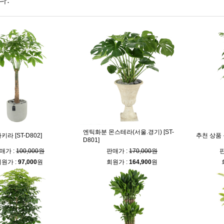
다.
엔틱화분 몬스테라(서울.경기) [ST-
라 [ST-D802]
추천 상품 녹
D801]
매가 :
100,000원
판매가 :
170,000원
판
원가 :
97,000
원
회원가 :
164,900
원