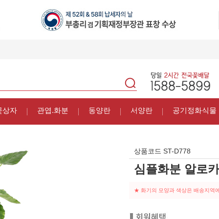
꽃상자
관엽.화분
동양란
서양란
공기정화식물
상품코드
ST-D778
심플화분 알로
★ 화기의 모양과 색상은 배송지역에