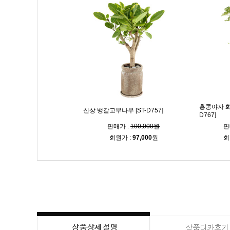
홍콩야자 화
신상 뱅갈고무나무 [ST-D757]
D767]
판매가 :
100,000원
판
회원가 :
97,000
원
회