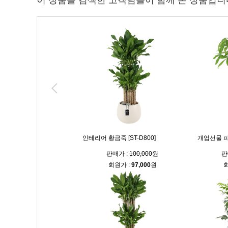
이 상품을 검색한 고객님들이 함께 본 상품입니
인테리어 황금죽 [ST-D800]
개업선물 파키
판매가 :
100,000원
판
회원가 :
97,000
원
회