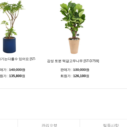
기는다를수 있어요 [ST-
감성 토분 떡갈고무나무 [ST-D759]
매가 :
140,000원
판매가 :
130,000원
원가 :
135,800
원
회원가 :
126,100
원