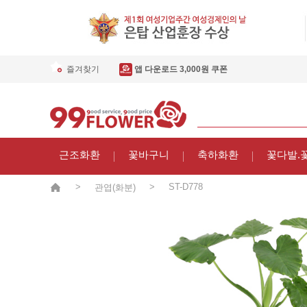
즐겨찾기
앱 다운로드 3,000원 쿠폰
근조화환
꽃바구니
축하화환
꽃다발.
>
>
ST-D778
관엽(화분)