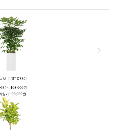
보수 [ST-D775]
매가 :
103,000원
회원가 :
99,900
원