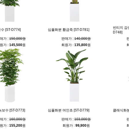
빈티지 감성
 [ST-D774]
심플화분 황금죽 [ST-D781]
D748]
매가 :
150,000원
판매가 :
140,000원
판
원가 :
145,500
원
회원가 :
135,800
원
회
보수 [ST-D773]
심플화분 여인초 [ST-D779]
클래식화분 
매가 :
160,000원
판매가 :
103,000원
판
원가 :
155,200
원
회원가 :
99,900
원
회