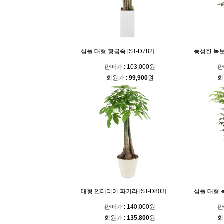
심플 대형 황금죽 [ST-D782]
풍성한 녹보수
판매가 :
103,000원
판
회원가 :
99,900
원
회
대형 인테리어 파키라 [ST-D803]
심플 대형 녹
판매가 :
140,000원
판
회원가 :
135,800
원
회